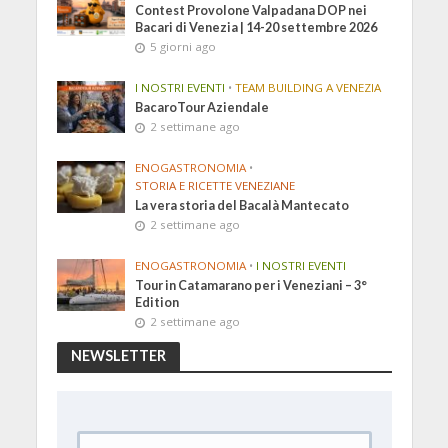
Contest Provolone Valpadana DOP nei
Bacari di Venezia | 14-20 settembre 2026
5 giorni ago
I NOSTRI EVENTI
•
TEAM BUILDING A VENEZIA
BacaroTour Aziendale
2 settimane ago
ENOGASTRONOMIA
•
STORIA E RICETTE VENEZIANE
La vera storia del Bacalà Mantecato
2 settimane ago
ENOGASTRONOMIA
•
I NOSTRI EVENTI
Tour in Catamarano per i Veneziani – 3°
Edition
2 settimane ago
NEWSLETTER