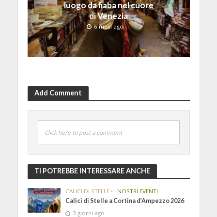
luogo da fiaba nel cuore
di Venezia
6 mesi ago
Add Comment
Click here to post a comment
TI POTREBBE INTERESSARE ANCHE
CALICI DI STELLE
•
I NOSTRI EVENTI
Calici di Stelle a Cortina d’Ampezzo 2026
3 giorni ago