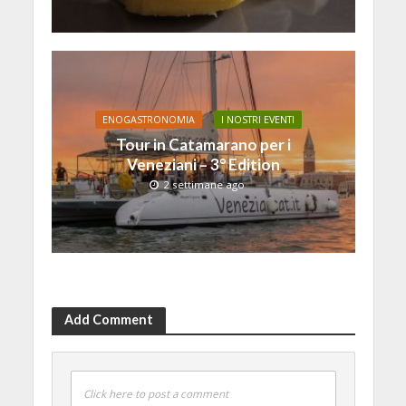
ENOGASTRONOMIA
I NOSTRI EVENTI
Tour in Catamarano per i
Veneziani – 3° Edition
2 settimane ago
Add Comment
Click here to post a comment