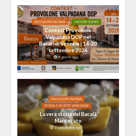
ENOGASTRONOMIA
I NOSTRI EVENTI
Contest Provolone
Valpadana DOP nei
Bacari di Venezia | 14-20
settembre 2026
4 giorni ago
ENOGASTRONOMIA
STORIA E RICETTE VENEZIANE
La vera storia del Bacalà
Mantecato
2 settimane ago