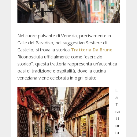
Nel cuore pulsante di Venezia, precisamente in
Calle del Paradiso, nel suggestivo Sestiere di
Castello, si trova la storica
Trattoria Da Bruno
.
Riconosciuta ufficialmente come “esercizio
storico”, questa trattoria rappresenta un’autentica
oasi di tradizione e ospitalità, dove la cucina
veneziana viene celebrata in ogni piatto.
L
a
T
ra
tt
or
ia