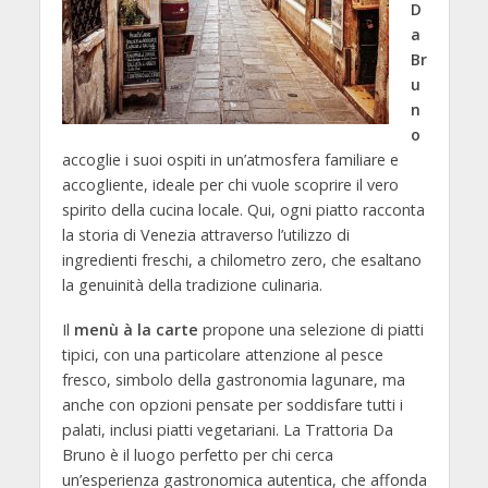
D
a
Br
u
n
o
accoglie i suoi ospiti in un’atmosfera familiare e
accogliente, ideale per chi vuole scoprire il vero
spirito della cucina locale. Qui, ogni piatto racconta
la storia di Venezia attraverso l’utilizzo di
ingredienti freschi, a chilometro zero, che esaltano
la genuinità della tradizione culinaria.
Il
menù à la carte
propone una selezione di piatti
tipici, con una particolare attenzione al pesce
fresco, simbolo della gastronomia lagunare, ma
anche con opzioni pensate per soddisfare tutti i
palati, inclusi piatti vegetariani. La Trattoria Da
Bruno è il luogo perfetto per chi cerca
un’esperienza gastronomica autentica, che affonda