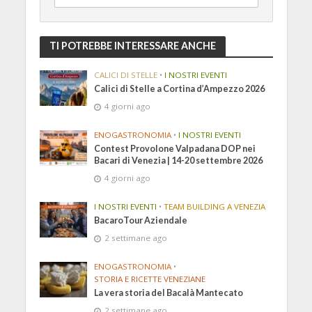
TI POTREBBE INTERESSARE ANCHE
CALICI DI STELLE
•
I NOSTRI EVENTI
Calici di Stelle a Cortina d’Ampezzo 2026
4 giorni ago
ENOGASTRONOMIA
•
I NOSTRI EVENTI
Contest Provolone Valpadana DOP nei
Bacari di Venezia | 14-20 settembre 2026
4 giorni ago
I NOSTRI EVENTI
•
TEAM BUILDING A VENEZIA
BacaroTour Aziendale
2 settimane ago
ENOGASTRONOMIA
•
STORIA E RICETTE VENEZIANE
La vera storia del Bacalà Mantecato
2 settimane ago