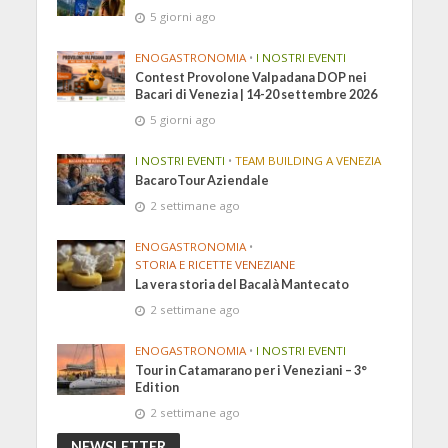
5 giorni ago
ENOGASTRONOMIA
•
I NOSTRI EVENTI
Contest Provolone Valpadana DOP nei
Bacari di Venezia | 14-20 settembre 2026
5 giorni ago
I NOSTRI EVENTI
•
TEAM BUILDING A VENEZIA
BacaroTour Aziendale
2 settimane ago
ENOGASTRONOMIA
•
STORIA E RICETTE VENEZIANE
La vera storia del Bacalà Mantecato
2 settimane ago
ENOGASTRONOMIA
•
I NOSTRI EVENTI
Tour in Catamarano per i Veneziani – 3°
Edition
2 settimane ago
NEWSLETTER