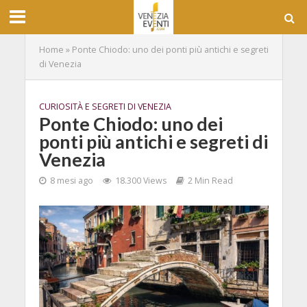
Home
»
Ponte Chiodo: uno dei ponti più antichi e segreti
di Venezia
CURIOSITÀ E SEGRETI DI VENEZIA
Ponte Chiodo: uno dei
ponti più antichi e segreti di
Venezia
8 mesi ago
18.300 Views
2 Min Read