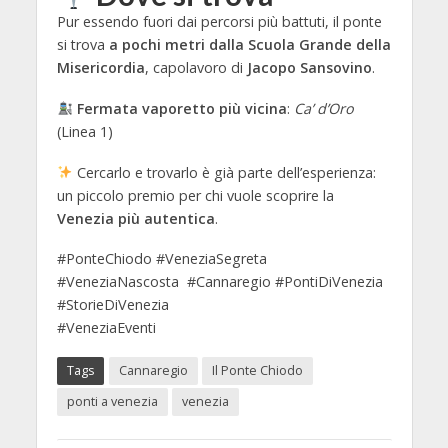
Pur essendo fuori dai percorsi più battuti, il ponte
si trova
a pochi metri dalla Scuola Grande della
Misericordia
, capolavoro di
Jacopo Sansovino
.
Fermata vaporetto più vicina
:
Ca’ d’Oro
(Linea 1)
Cercarlo e trovarlo è già parte dell’esperienza:
un piccolo premio per chi vuole scoprire la
Venezia più autentica
.
#PonteChiodo #VeneziaSegreta
#VeneziaNascosta #Cannaregio #PontiDiVenezia
#StorieDiVenezia
#VeneziaEventi
Tags
Cannaregio
Il Ponte Chiodo
ponti a venezia
venezia