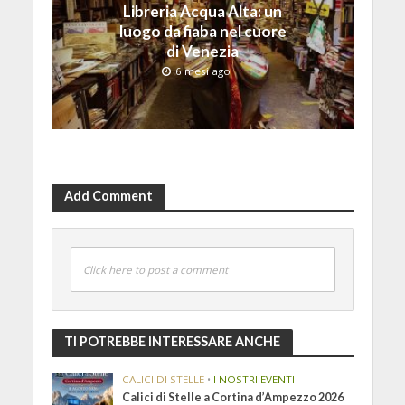
Libreria Acqua Alta: un
luogo da fiaba nel cuore
di Venezia
6 mesi ago
Add Comment
Click here to post a comment
TI POTREBBE INTERESSARE ANCHE
CALICI DI STELLE
•
I NOSTRI EVENTI
Calici di Stelle a Cortina d’Ampezzo 2026