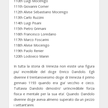
110th Luigi Mocenigo
111th Giovanni Corner
112th Alvise Sebastiano Mocenigo
113th Carlo Ruzzini
114th Luigi Pisani
115th Pietro Grimani
116th Francesco Loredano
117th Marco Foscarini
118th Alvise Mocenigo
119th Paolo Renier
120th Lodovico Manin
In tutta la storia di Venezia non esiste una figura
piu‘ incredibile del doge Enrico Dandolo. Egli
divenne il trentanovesimo doge di Venezia il primo
gennaio 1193 quando era gia‘ vecchio e cieco.
Tuttavia Dandolo dimostro’ un’incredibile forza
fisica e mentale per la sua eta’. Quando Dandolo
divenne doge aveva almeno superato da un pezzo
i settant‘anni.