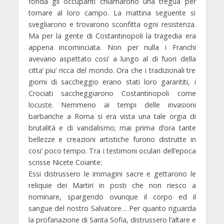
fonda gli occupanti chiamarono una tregua per
tornare al loro campo. La mattina seguente si
svegliarono e trovarono sconfitta ogni resistenza.
Ma per la gente di Costantinopoli la tragedia era
appena incominciata. Non per nulla i Franchi
avevano aspettato cosi‘ a lungo al di fuori della
citta‘ piu‘ ricca del mondo. Ora che i tradizionali tre
giorni di saccheggio erano stati loro garantiti, i
Crociati saccheggiarono Costantinopoli come
locuste. Nemmeno ai tempi delle invasioni
barbariche a Roma si era vista una tale orgia di
brutalità e di vandalismo; mai prima d’ora tante
bellezze e creazioni artistiche furono distrutte in
cosi’ poco tempo. Tra i testimoni oculari dell’epoca
scrisse Nicete Coiante:
Essi distrussero le immagini sacre e gettarono le
reliquie dei Martiri in posti che non riesco a
nominare, spargendo ovunque il corpo ed il
sangue del nostro Salvatore… Per quanto riguarda
la profanazione di Santa Sofia, distrussero l’altare e