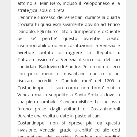
attorno al Mar Nero, incluso il Peloponneso e la
strategica isola di Creta.
L’enorme successo dei Veneziani durante la quarta
crociata fu quasi esclusivamente dovuto ad Enrico
Dandolo. Egli rifiuto’ il titolo di imperatore d’Oriente
per se’ perche‘ questo avrebbe creato
insormontabili problemi costituzionali a Venezia e
avrebbe potuto distruggere la Repubblica.
Tuttavia assicuro’ a Venezia il successo del suo
candidato Baldovino di Fiandre. Per un uomo cieco
con poco meno di novant‘anni questo fu un
risultato incredibile. Dandolo mori’ nel 1205 a
Costantinopoli. Il suo corpo non torno’ mai a
Venezia ma fu seppellito a Santa Sofia – dove la
sua pietra tombale e’ ancora visibile. Le sue ossa
furono prese dagli abitanti di Costantinopoli
durante una rivolta e date in pasto ai cani.
Costantinopoli non si riprese piu‘ da questa
invasione. Venezia, grazie all’abilita’ ed alle doti
carismatiche del vecchio Dandolo ne eredito’