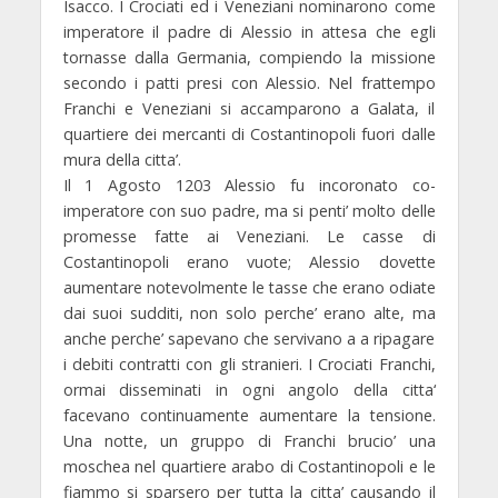
Isacco. I Crociati ed i Veneziani nominarono come
imperatore il padre di Alessio in attesa che egli
tornasse dalla Germania, compiendo la missione
secondo i patti presi con Alessio. Nel frattempo
Franchi e Veneziani si accamparono a Galata, il
quartiere dei mercanti di Costantinopoli fuori dalle
mura della citta’.
Il 1 Agosto 1203 Alessio fu incoronato co-
imperatore con suo padre, ma si penti’ molto delle
promesse fatte ai Veneziani. Le casse di
Costantinopoli erano vuote; Alessio dovette
aumentare notevolmente le tasse che erano odiate
dai suoi sudditi, non solo perche’ erano alte, ma
anche perche’ sapevano che servivano a a ripagare
i debiti contratti con gli stranieri. I Crociati Franchi,
ormai disseminati in ogni angolo della citta‘
facevano continuamente aumentare la tensione.
Una notte, un gruppo di Franchi brucio’ una
moschea nel quartiere arabo di Costantinopoli e le
fiammo si sparsero per tutta la citta’ causando il