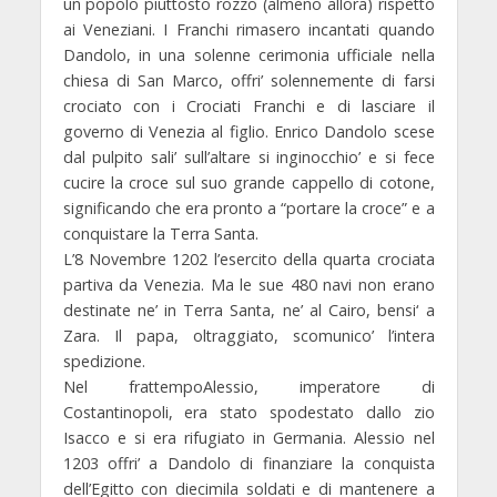
un popolo piuttosto rozzo (almeno allora) rispetto
ai Veneziani. I Franchi rimasero incantati quando
Dandolo, in una solenne cerimonia ufficiale nella
chiesa di San Marco, offri’ solennemente di farsi
crociato con i Crociati Franchi e di lasciare il
governo di Venezia al figlio. Enrico Dandolo scese
dal pulpito sali’ sull’altare si inginocchio’ e si fece
cucire la croce sul suo grande cappello di cotone,
significando che era pronto a “portare la croce” e a
conquistare la Terra Santa.
L’8 Novembre 1202 l’esercito della quarta crociata
partiva da Venezia. Ma le sue 480 navi non erano
destinate ne’ in Terra Santa, ne’ al Cairo, bensi‘ a
Zara. Il papa, oltraggiato, scomunico’ l’intera
spedizione.
Nel frattempoAlessio, imperatore di
Costantinopoli, era stato spodestato dallo zio
Isacco e si era rifugiato in Germania. Alessio nel
1203 offri’ a Dandolo di finanziare la conquista
dell’Egitto con diecimila soldati e di mantenere a