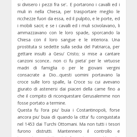
si divisero i pezzi fra se’.. E portarono i cavalli ed i
muli in nella Chiesa, per trasportare meglio le
ricchezze fuori da essa, ed il pulpito, e le porte, ed
i mobili sacri; e se i cavalli ed i muli scivolavano, li
ammazzavano con le loro spade, sporcando la
Chiesa con il loro sangue e le interiora. Una
prostituta si sedette sulla sedia del Patriarca, per
gettare insulti a Gesu‘ Cristo; si mise a cantare
canzoni sconce.. non ci fu pieta‘ per le virtuose
madri di famiglia o per le giovani vergini
consacrate a Dio…questi uomini portavano la
croce sulle loro spalle, la Croce su cui avevano
giurato di astenersi dai piaceri della carne fino a
che il compito di riconquestare Gerusalemme non
fosse portato a termine.
Questa fu l’ora piu‘ buia i Costantinopoli, forse
ancora piu‘ buia di quando la citta‘ fu conquistata
nel 1453 dai Turchi Ottomani. Ma non tutti i tesori
furono distrutti. Mantennero il controllo e