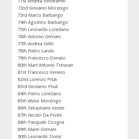
71st Andrea Vendramin
72nd Giovanni Mocenigo
73rd Marco Barbarigo
74th Agostino Barbarigo
75th Leonardo Loredano
76th Antonio Grimani
77th Andrea Gritti
78th Pietro Lando
79th Francesco Donato
80th Marc’Antonio Trevisan
81st Francesco Veniero
82nd Lorenzo Priuli
83rd Girolamo Priuli
84th Pietro Loredano
85th Alvise Mocenigo
86th Sebastiano Venier
87th Nicolo’ Da Ponte
88th Pasquale Cicogna
89th Marin Grimani
90th Leonardo’ Dona’