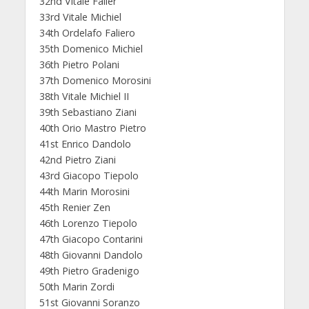
32nd Vitale Falier
33rd Vitale Michiel
34th Ordelafo Faliero
35th Domenico Michiel
36th Pietro Polani
37th Domenico Morosini
38th Vitale Michiel II
39th Sebastiano Ziani
40th Orio Mastro Pietro
41st Enrico Dandolo
42nd Pietro Ziani
43rd Giacopo Tiepolo
44th Marin Morosini
45th Renier Zen
46th Lorenzo Tiepolo
47th Giacopo Contarini
48th Giovanni Dandolo
49th Pietro Gradenigo
50th Marin Zordi
51st Giovanni Soranzo