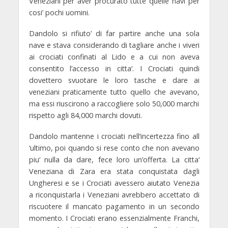
Veneziani per aver procurato tutte quelle navi per
cosi’ pochi uomini.
Dandolo si rifiuto’ di far partire anche una sola
nave e stava considerando di tagliare anche i viveri
ai crociati confinati al Lido e a cui non aveva
consentito l’accesso in citta‘. I Crociati quindi
dovettero svuotare le loro tasche e dare ai
veneziani praticamente tutto quello che avevano,
ma essi riuscirono a raccogliere solo 50,000 marchi
rispetto agli 84,000 marchi dovuti.
Dandolo mantenne i crociati nell’incertezza fino all
‘ultimo, poi quando si rese conto che non avevano
piu‘ nulla da dare, fece loro un’offerta. La citta‘
Veneziana di Zara era stata conquistata dagli
Ungheresi e se i Crociati avessero aiutato Venezia
a riconquistarla i Veneziani avrebbero accettato di
riscuotere il mancato pagamento in un secondo
momento. I Crociati erano essenzialmente Franchi,