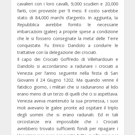
cavalieri con i loro cavalli, 9,000 scudieri e 20,000
fanti, con provviste per 9 mesi. Il costo sarebbe
stato di 84,000 marchi d’argento. In aggiunta, la
Repubblica avrebbe fornito le necessarie
imbarcazioni (galee) a proprie spese a condizione
che le si fossero consegnate la meta’ delle Terre
conquistate. Fu Enrico Dandolo a condurre le
trattative con la delegazione dei crociati.
Il capo dei Crociati Goffredo di Villehardouin e
Dandolo si accordarono a radunare i crociati a
Venezia per l’anno seguente nella festa di San
Giovanni il 24 Giugno 1202. Ma quando venne il
fatidico giorno, i militari che si radunarono al lido
erano meno di un terzo di quelli che ci si aspettava.
Venezia aveva mantenuto la sua promessa, i suoi
moli avevano le galee pronte ad ospitare il triplo
degli uomini che si erano radunati. Ed in tali
circostanze era impossibile che i Crociati
avrebbero trovato sufficienti fondi per ripagare i