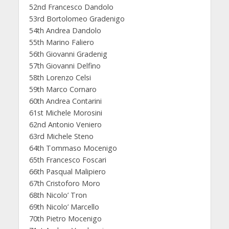
52nd Francesco Dandolo
53rd Bortolomeo Gradenigo
54th Andrea Dandolo
55th Marino Faliero
56th Giovanni Gradenig
57th Giovanni Delfino
58th Lorenzo Celsi
59th Marco Cornaro
60th Andrea Contarini
61st Michele Morosini
62nd Antonio Veniero
63rd Michele Steno
64th Tommaso Mocenigo
65th Francesco Foscari
66th Pasqual Malipiero
67th Cristoforo Moro
68th Nicolo’ Tron
69th Nicolo’ Marcello
70th Pietro Mocenigo