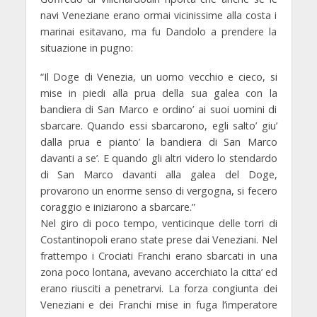
navi Veneziane erano ormai vicinissime alla costa i
marinai esitavano, ma fu Dandolo a prendere la
situazione in pugno:
“Il Doge di Venezia, un uomo vecchio e cieco, si
mise in piedi alla prua della sua galea con la
bandiera di San Marco e ordino’ ai suoi uomini di
sbarcare. Quando essi sbarcarono, egli salto’ giu’
dalla prua e pianto’ la bandiera di San Marco
davanti a se’. E quando gli altri videro lo stendardo
di San Marco davanti alla galea del Doge,
provarono un enorme senso di vergogna, si fecero
coraggio e iniziarono a sbarcare.”
Nel giro di poco tempo, venticinque delle torri di
Costantinopoli erano state prese dai Veneziani. Nel
frattempo i Crociati Franchi erano sbarcati in una
zona poco lontana, avevano accerchiato la citta’ ed
erano riusciti a penetrarvi. La forza congiunta dei
Veneziani e dei Franchi mise in fuga l’imperatore