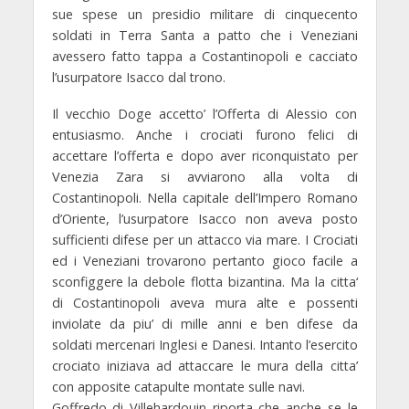
sue spese un presidio militare di cinquecento
soldati in Terra Santa a patto che i Veneziani
avessero fatto tappa a Costantinopoli e cacciato
l’usurpatore Isacco dal trono.
Il vecchio Doge accetto’ l’Offerta di Alessio con
entusiasmo. Anche i crociati furono felici di
accettare l’offerta e dopo aver riconquistato per
Venezia Zara si avviarono alla volta di
Costantinopoli. Nella capitale dell’Impero Romano
d’Oriente, l’usurpatore Isacco non aveva posto
sufficienti difese per un attacco via mare. I Crociati
ed i Veneziani trovarono pertanto gioco facile a
sconfiggere la debole flotta bizantina. Ma la citta‘
di Costantinopoli aveva mura alte e possenti
inviolate da piu’ di mille anni e ben difese da
soldati mercenari Inglesi e Danesi. Intanto l’esercito
crociato iniziava ad attaccare le mura della citta’
con apposite catapulte montate sulle navi.
Goffredo di Villehardouin riporta che anche se le