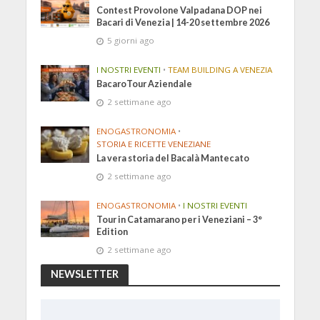
Contest Provolone Valpadana DOP nei
Bacari di Venezia | 14-20 settembre 2026
5 giorni ago
I NOSTRI EVENTI
•
TEAM BUILDING A VENEZIA
BacaroTour Aziendale
2 settimane ago
ENOGASTRONOMIA
•
STORIA E RICETTE VENEZIANE
La vera storia del Bacalà Mantecato
2 settimane ago
ENOGASTRONOMIA
•
I NOSTRI EVENTI
Tour in Catamarano per i Veneziani – 3°
Edition
2 settimane ago
NEWSLETTER