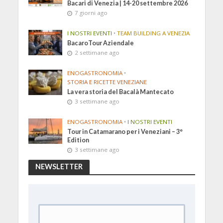
Bacari di Venezia | 14-20 settembre 2026
7 giorni ago
I NOSTRI EVENTI
•
TEAM BUILDING A VENEZIA
BacaroTour Aziendale
2 settimane ago
ENOGASTRONOMIA
•
STORIA E RICETTE VENEZIANE
La vera storia del Bacalà Mantecato
3 settimane ago
ENOGASTRONOMIA
•
I NOSTRI EVENTI
Tour in Catamarano per i Veneziani – 3°
Edition
3 settimane ago
NEWSLETTER