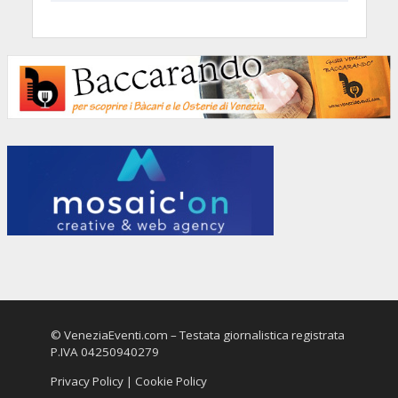
© VeneziaEventi.com – Testata giornalistica registrata
P.IVA 04250940279
Privacy Policy
|
Cookie Policy