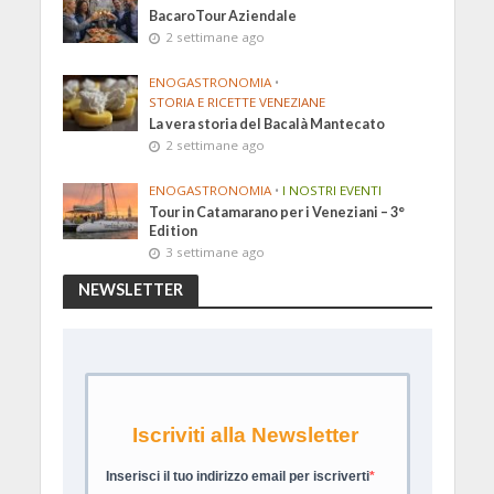
BacaroTour Aziendale
2 settimane ago
ENOGASTRONOMIA
•
STORIA E RICETTE VENEZIANE
La vera storia del Bacalà Mantecato
2 settimane ago
ENOGASTRONOMIA
•
I NOSTRI EVENTI
Tour in Catamarano per i Veneziani – 3°
Edition
3 settimane ago
NEWSLETTER