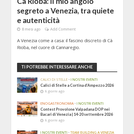
Cà Rioba: il mio angolo
segreto a Venezia, tra quiete
e autenticità
8 mesi ago
Add Comment
A Venezia come a casa: il fascino discreto di Cà
Rioba, nel cuore di Cannaregio.
TI POTREBBE INTERESSARE ANCHE
CALICI DI STELLE
•
I NOSTRI EVENTI
Calici di Stelle a Cortina d’Ampezzo 2026
6 giorni ago
ENOGASTRONOMIA
•
I NOSTRI EVENTI
Contest Provolone Valpadana DOP nei
Bacari di Venezia | 14-20 settembre 2026
6 giorni ago
I NOSTRI EVENTI
•
TEAM BUILDING A VENEZIA