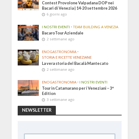
Contest Provolone Valpadana DOP nei
Bacari di Venezia | 14-20 settembre 2026
6 giorni ago
I NOSTRI EVENTI
•
TEAM BUILDING A VENEZIA
BacaroTour Aziendale
2 settimane ago
ENOGASTRONOMIA
•
STORIA E RICETTE VENEZIANE
La vera storia del Bacalà Mantecato
2 settimane ago
ENOGASTRONOMIA
•
I NOSTRI EVENTI
Tour in Catamarano per i Veneziani – 3°
Edition
3 settimane ago
NEWSLETTER