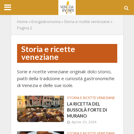
Home
»
Enogastronomia
»
Storia e ricette veneziane
»
Pagina 2
Storia e ricette
veneziane
Sorie e ricette veneziane originali: dolci storici,
piatti della tradizione e curiosità gastronomiche
di Venezia e delle sue isole.
STORIA E RICETTE VENEZIANE
LA RICETTA DEL
BUSSOLÀ FORTE DI
MURANO
Aprile 20, 2024
STORIA E RICETTE VENEZIANE