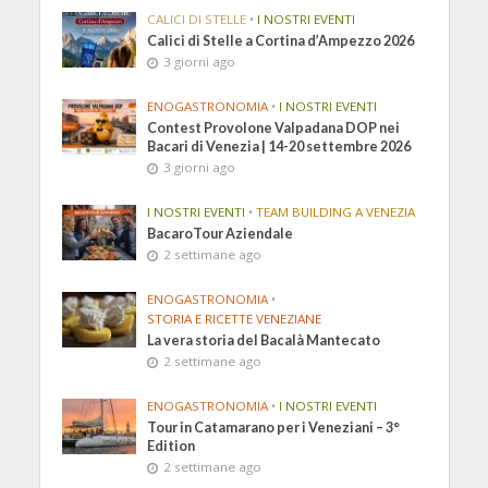
CALICI DI STELLE
•
I NOSTRI EVENTI
Calici di Stelle a Cortina d’Ampezzo 2026
3 giorni ago
ENOGASTRONOMIA
•
I NOSTRI EVENTI
Contest Provolone Valpadana DOP nei
Bacari di Venezia | 14-20 settembre 2026
3 giorni ago
I NOSTRI EVENTI
•
TEAM BUILDING A VENEZIA
BacaroTour Aziendale
2 settimane ago
ENOGASTRONOMIA
•
STORIA E RICETTE VENEZIANE
La vera storia del Bacalà Mantecato
2 settimane ago
ENOGASTRONOMIA
•
I NOSTRI EVENTI
Tour in Catamarano per i Veneziani – 3°
Edition
2 settimane ago